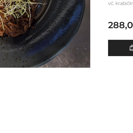
vč. krabičk
288,