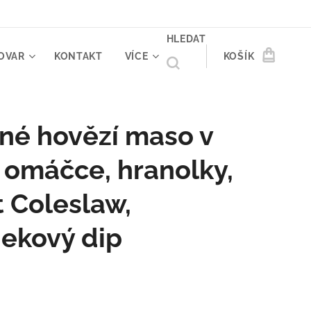
HLEDAT
OVAR
KONTAKT
VÍCE
KOŠÍK
né hovězí maso v
omáčce, hranolky,
t Coleslaw,
ekový dip