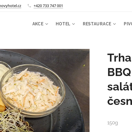
ovyhotel.cz
+420 733 747 001
AKCE
HOTEL
RESTAURACE
PIV
Trha
BBQ 
salá
česn
150g