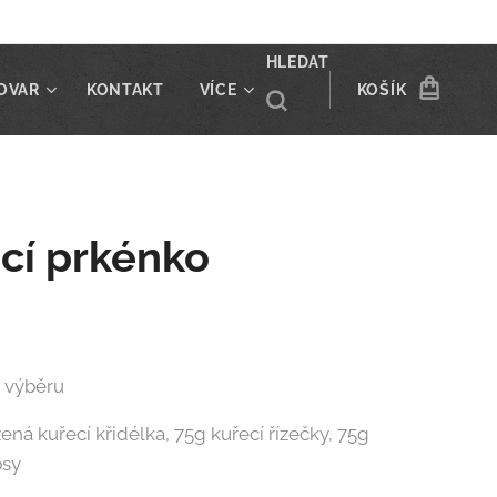
HLEDAT
OVAR
KONTAKT
VÍCE
KOŠÍK
cí prkénko
e výběru
ná kuřecí křidélka, 75g kuřecí řízečky, 75g
psy