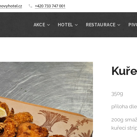
ovyhotel.cz
+420 733 747 001
AKCE
HOTEL
RESTAURACE
PIV
Kuře
350g
příloha dl
200g smaže
kuřecí stri