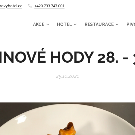
ovyhotel.cz
+420 733 747 001
AKCE
HOTEL
RESTAURACE
PIV
NOVÉ HODY 28. - 3
25.10.2021