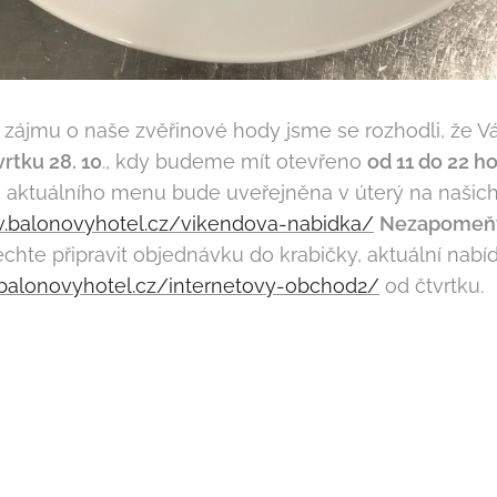
ájmu o naše zvěřinové hody jsme se rozhodli, že V
vrtku 28. 10
., kdy budeme mít otevřeno
od 11 do 22 ho
ka aktuálního menu bude uveřejněna v úterý na našic
.balonovyhotel.cz/vikendova-nabidka/
Nezapomeňte
chte připravit objednávku do krabičky, aktuální nab
balonovyhotel.cz/internetovy-obchod2/
od čtvrtku.