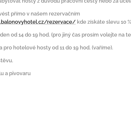
é ubytovat hosty z důvodu pracovní cesty nebo za úče
vést přímo v našem rezervačním
.balonovyhotel.cz/rezervace/
kde získáte slevu 10 %
en od 14 do 19 hod. (pro jiný čas prosím volejte na tel
 pro hotelové hosty od 11 do 19 hod. (vaříme).
štěvu.
u a pivovaru