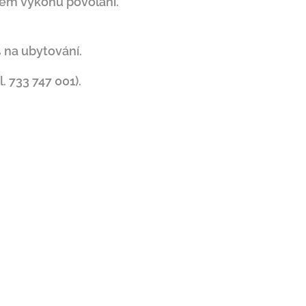
lem výkonu povolání.
 na ubytování.
. 733 747 001).