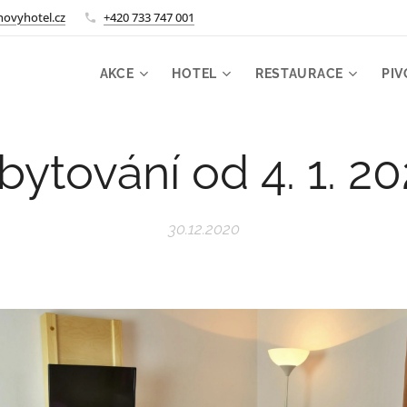
ovyhotel.cz
+420 733 747 001
AKCE
HOTEL
RESTAURACE
PIV
bytování od 4. 1. 20
30.12.2020