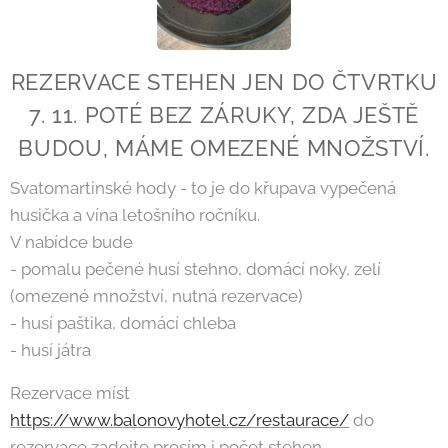
REZERVACE STEHEN JEN DO ČTVRTKU
7. 11. POTÉ BEZ ZÁRUKY, ZDA JEŠTĚ
BUDOU, MÁME OMEZENÉ MNOŽSTVÍ.
Svatomartinské hody - to je do křupava vypečená
husička a vína letošního ročníku.
V nabídce bude
- pomalu pečené husí stehno, domácí noky, zelí
(omezené množství, nutná rezervace)
- husí paštika, domácí chleba
- husí játra
Rezervace míst
https://www.balonovyhotel.cz/restaurace/
do
rezervace zadejte prosím i počet stehen.