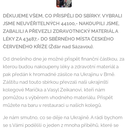
DĚKUJEME VŠEM, CO PŘISPĚLI DO SBÍRKY. VYBRALI
JSME NEUVĚŘITELNÝCH 44100,- NAKOUPILI JSME,
ZABALILI A PŘEVEZLI ZDRAVOTNICKÝ MATERIÁL A
LÉKY ZA 43487,- DO SBĚRNÉHO MÍSTA ČESKÉHO
ČERVENÉHO KŘÍŽE (Žďár nad Sázavou).
Od dnešního dne je možné přispět finanční částkou, za
kterou budou nakoupeny léky a zdravotní materiál a
pak předán k hromadné zásilce na Ukrajinu v Brně.
Záštitu nad touto sbírkou převzali naši ukrajinští
kolegové Marička a Vasyl Zeikanovi, kteří nám
pomůžou s výběrem vhodného materiálu. Přispět
můžete na baru v restauraci u našich kolegů.
Je nám smutno, co se děje na Ukrajině. A rádi bychom
se s Vámi podělili o jeden z mnoha příběhů, které se