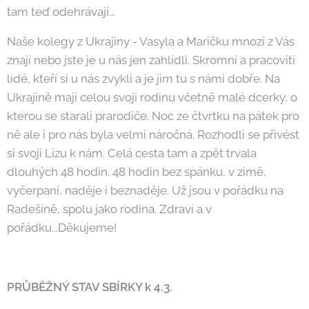
tam teď odehrávají...
Naše kolegy z Ukrajiny - Vasyla a Maričku mnozí z Vás
znají nebo jste je u nás jen zahlídli. Skromní a pracovití
lidé, kteří si u nás zvykli a je jim tu s námi dobře. Na
Ukrajině mají celou svoji rodinu včetně malé dcerky, o
kterou se starali prarodiče. Noc ze čtvrtku na pátek pro
ně ale i pro nás byla velmi náročná. Rozhodli se přivést
si svoji Lízu k nám. Celá cesta tam a zpět trvala
dlouhých 48 hodin. 48 hodin bez spánku, v zimě,
vyčerpaní, naděje i beznaděje. Už jsou v pořádku na
Radešíně, spolu jako rodina. Zdraví a v
pořádku...Děkujeme!
PRŮBĚŽNÝ STAV SBÍRKY k 4.3.