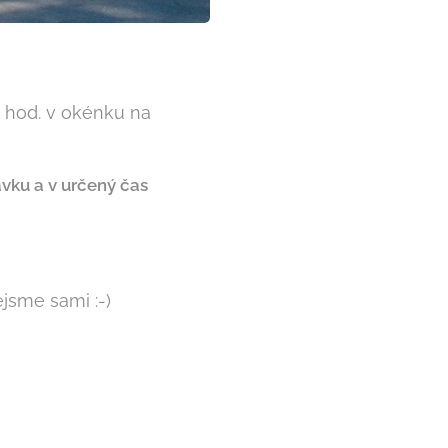
9 hod. v okénku na
ávku a v určený čas
jsme sami :-)