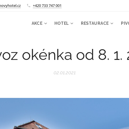
ovyhotel.cz
+420 733 747 001
AKCE
HOTEL
RESTAURACE
PIV
oz okénka od 8. 1.
02.01.2021