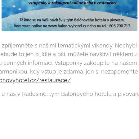
 ji zpříjemněte s našimi tematickými víkendy. Nechybí
ebude to jen o jídle a pití, můžete navštívit některou
u cenných informací. Vstupenky zakoupíte na našem 
armonikou, kdy vstup je zdarma, jen si nezapomeňte
onovyhotel.cz/restaurace/
 u nás v Radešíně, tým Balónového hotelu a pivovaru