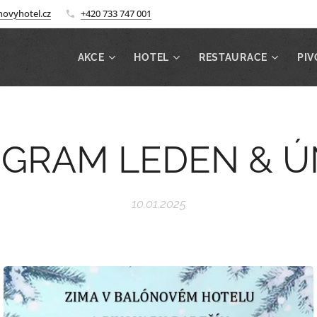
ovyhotel.cz
+420 733 747 001
AKCE
HOTEL
RESTAURACE
PIV
GRAM LEDEN & 
10.01.2025