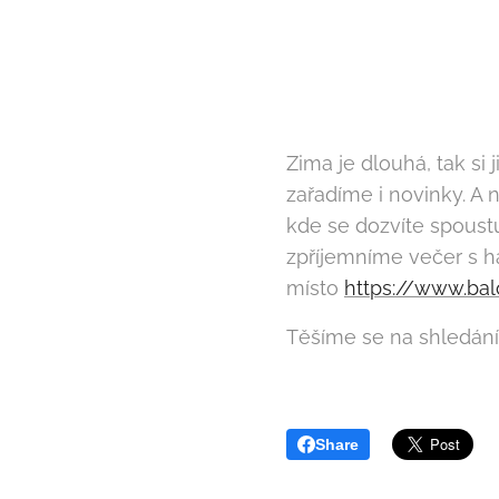
Zima je dlouhá, tak si
zařadíme i novinky. A n
kde se dozvíte spoust
zpříjemníme večer s h
místo
https://www.bal
Těšíme se na shledání
Share