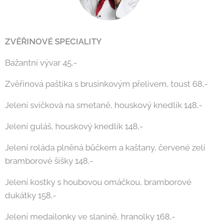
ZVĚŘINOVÉ SPECIALITY
Bažantní vývar 45,-
Zvěřinová paštika s brusinkovým přelivem, toust 68,-
Jelení svíčková na smetaně, houskový knedlík 148,-
Jelení guláš, houskový knedlík 148,-
Jelení roláda plněná bůčkem a kaštany, červené zelí
bramborové šišky 148,-
Jelení kostky s houbovou omáčkou, bramborové
dukátky 158,-
Jelení medailonky ve slanině, hranolky 168,-