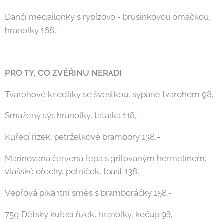
Dančí medailonky s rybízovo - brusinkovou omáčkou,
hranolky 168,-
PRO TY, CO ZVĚŘINU NERADI
Tvarohové knedlíky se švestkou, sypané tvarohem 98,-
Smažený sýr, hranolky, tatarka 118,-
Kuřecí řízek, petrželkové brambory 138,-
Marinovaná červená řepa s grilovaným hermelínem,
vlašské ořechy, polníček, toast 138,-
Vepřová pikantní směs s bramboráčky 158,-
75g Dětský kuřecí řízek, hranolky, kečup 98,-