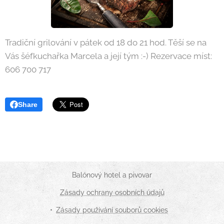
Tradiční grilování v pátek od 18 do 21 hod. Těší se na
Vás šéfkuchařka Marcela a její tým :-) Rezervace míst:
606 700 717
Share
Balónový hotel a pivovar
Zásady ochrany osobních údajů
Zásady používání souborů cookies