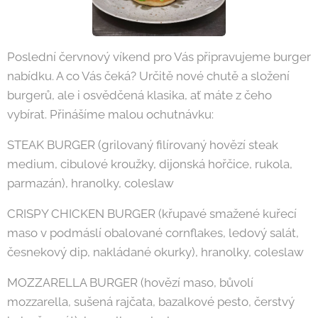
Poslední červnový víkend pro Vás připravujeme burger
nabídku. A co Vás čeká? Určitě nové chutě a složení
burgerů, ale i osvědčená klasika, ať máte z čeho
vybírat. Přinášíme malou ochutnávku:
STEAK BURGER (grilovaný filírovaný hovězí steak
medium, cibulové kroužky, dijonská hořčice, rukola,
parmazán), hranolky, coleslaw
CRISPY CHICKEN BURGER (křupavé smažené kuřecí
maso v podmáslí obalované cornflakes, ledový salát,
česnekový dip, nakládané okurky), hranolky, coleslaw
MOZZARELLA BURGER (hovězí maso, bůvolí
mozzarella, sušená rajčata, bazalkové pesto, čerstvý