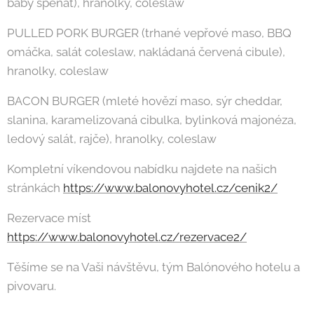
baby špenát), hranolky, coleslaw
PULLED PORK BURGER (trhané vepřové maso, BBQ
omáčka, salát coleslaw, nakládaná červená cibule),
hranolky, coleslaw
BACON BURGER (mleté hovězí maso, sýr cheddar,
slanina, karamelizovaná cibulka, bylinková majonéza,
ledový salát, rajče), hranolky, coleslaw
Kompletní víkendovou nabídku najdete na našich
stránkách
https://www.balonovyhotel.cz/cenik2/
Rezervace míst
https://www.balonovyhotel.cz/rezervace2/
Těšíme se na Vaši návštěvu, tým Balónového hotelu a
pivovaru.