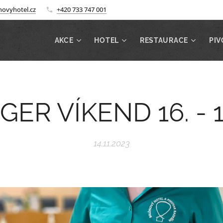
ovyhotel.cz
+420 733 747 001
AKCE
HOTEL
RESTAURACE
PIV
ER VÍKEND 16. - 19
14.11.2023