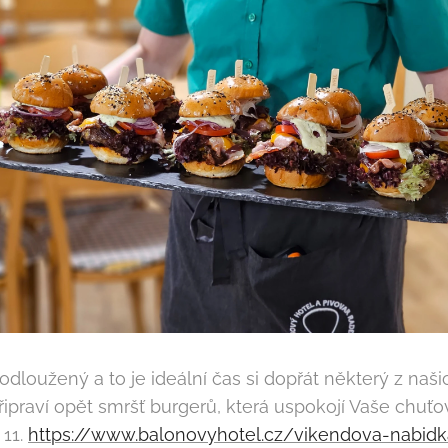
loužený a to je ideální čas si dopřát některý z naši
řipraví opět smršť burgerů, která uspokojí Vaše chuť
 11.
https://www.balonovyhotel.cz/vikendova-nabid