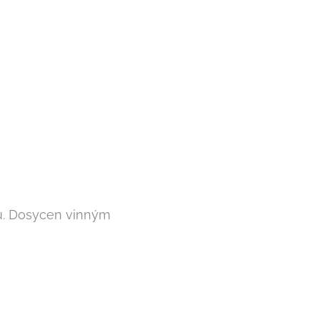
👏
du. Dosycen vinným