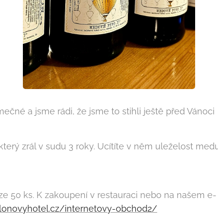
mečné a jsme rádi, že jsme to stihli ještě před Vánoci
který zrál v sudu 3 roky. Ucítíte v něm uleželost me
ze 50 ks. K zakoupení v restauraci nebo na našem e-
lonovyhotel.cz/internetovy-obchod2/