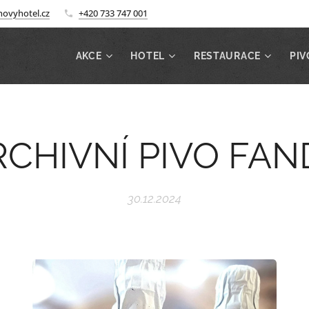
ovyhotel.cz
+420 733 747 001
AKCE
HOTEL
RESTAURACE
PIV
RCHIVNÍ PIVO FAN
30.12.2024